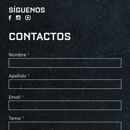
SÍGUENOS
CONTACTOS
Contact
Nombre
*
Us
Apellido
*
Email
*
Tema
*