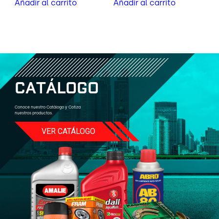
Añadir al carrito
Añadir al carrito
C
A
T
Á
L
O
G
O
Conoce nuestro Catálogo y Cotiza
nuestros productos.
VER CATÁLOGO