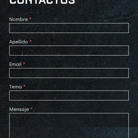
Contact
Nombre
*
Us
Apellido
*
Email
*
Tema
*
Mensaje
*