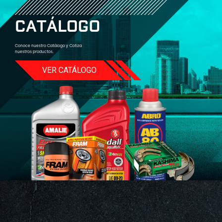
C
A
T
Á
L
O
G
O
Conoce nuestro Catálogo y Cotiza
nuestros productos.
VER CATÁLOGO