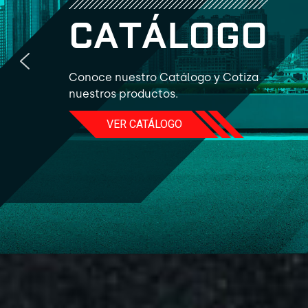
C
A
T
Á
L
O
G
O
Conoce nuestro Catálogo y Cotiza
nuestros productos.
VER CATÁLOGO