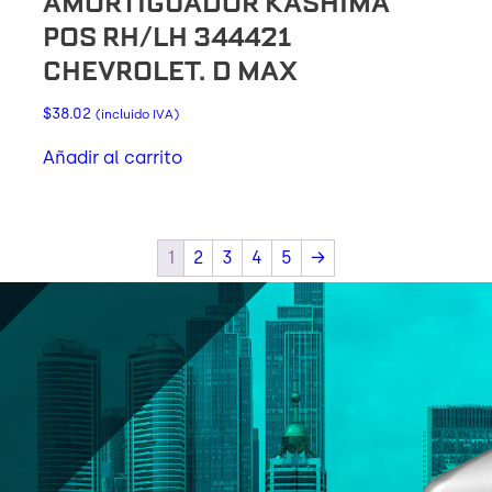
AMORTIGUADOR KASHIMA
POS RH/LH 344421
CHEVROLET. D MAX
$
38.02
(incluido IVA)
Añadir al carrito
1
2
3
4
5
→