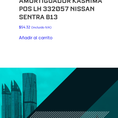
AMORTIGUADOR KASHIMA
POS LH 332057 NISSAN
SENTRA B13
$
54.32
(incluido IVA)
Añadir al carrito