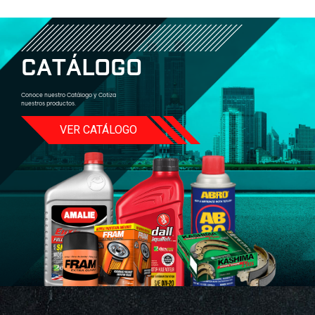
C
A
T
Á
L
O
G
O
Conoce nuestro Catálogo y Cotiza
nuestros productos.
VER CATÁLOGO