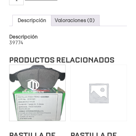
KASHIMA
DEL
RH/LH
38053
Descripción
Valoraciones (0)
CHEVROLET
CORSA
Descripción
cantidad
39774
PRODUCTOS RELACIONADOS
PASTILLA DE
PASTILLA DE