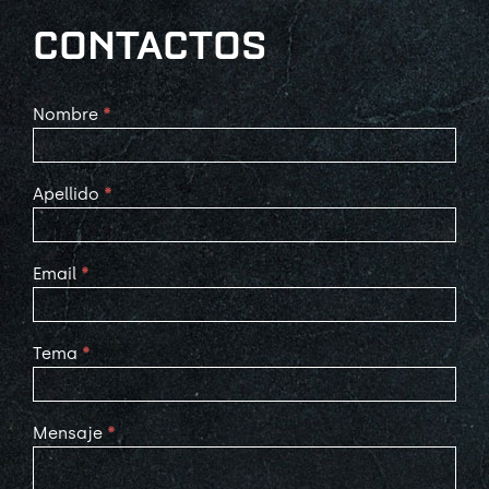
CONTACTOS
Contact
Nombre
*
Us
Apellido
*
Email
*
Tema
*
Mensaje
*