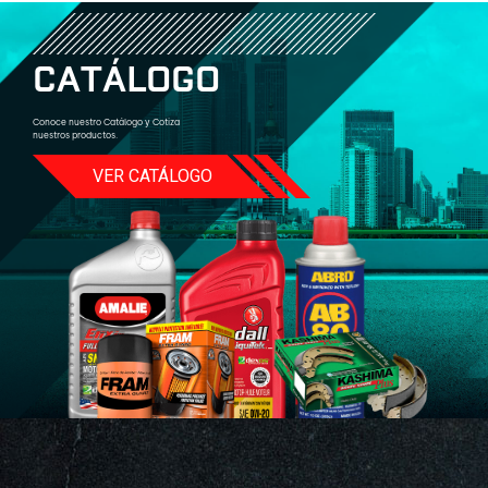
C
A
T
Á
L
O
G
O
Conoce nuestro Catálogo y Cotiza
nuestros productos.
VER CATÁLOGO