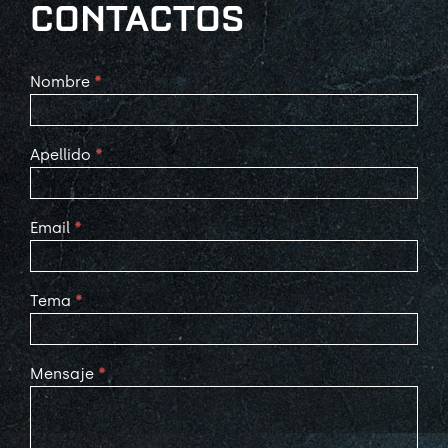
CONTACTOS
Contact
Nombre
*
Us
Apellido
*
Email
*
Tema
*
Mensaje
*