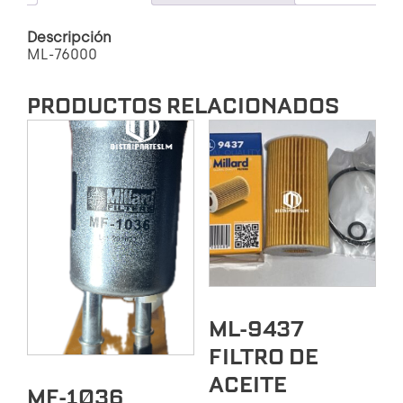
DAEWO
NOVUS
Descripción
FOTON
ML-76000
AUMAN.
G.
DRAGON
PRODUCTOS RELACIONADOS
CUMMIS
cantidad
ML-9437
FILTRO DE
ACEITE
MF-1036