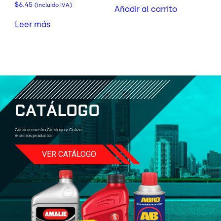
$
6.45
(incluido IVA)
Añadir al carrito
Leer más
C
A
T
Á
L
O
G
O
Conoce nuestro Catálogo y Cotiza
nuestros productos.
VER CATÁLOGO