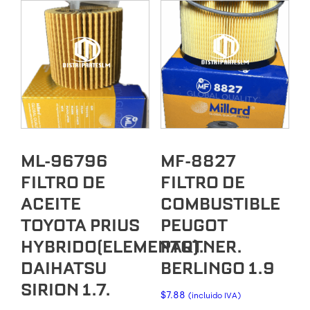
ML-96796
MF-8827
FILTRO DE
FILTRO DE
ACEITE
COMBUSTIBLE
TOYOTA PRIUS
PEUGOT
HYBRIDO(ELEMENTO).
PARTNER.
DAIHATSU
BERLINGO 1.9
SIRION 1.7.
$
7.88
(incluido IVA)