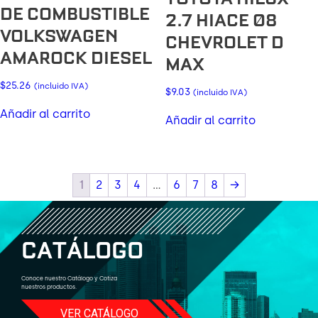
DE COMBUSTIBLE
2.7 HIACE 08
VOLKSWAGEN
CHEVROLET D
AMAROCK DIESEL
MAX
$
25.26
(incluido IVA)
$
9.03
(incluido IVA)
Añadir al carrito
Añadir al carrito
1
2
3
4
…
6
7
8
→
C
A
T
Á
L
O
G
O
Conoce nuestro Catálogo y Cotiza
nuestros productos.
VER CATÁLOGO