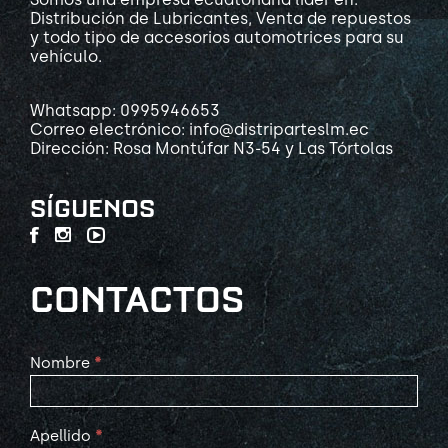
Distribución de Lubricantes, Venta de repuestos
y todo tipo de accesorios automotrices para su
vehículo.
Whatsapp: 0995946653
Correo electrónico: info@distriparteslm.ec
Dirección: Rosa Montúfar N3-54 y Las Tórtolas
SÍGUENOS
CONTACTOS
Contact
Nombre
*
Us
Apellido
*