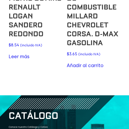
RENAULT
COMBUSTIBLE
LOGAN
MILLARD
SANDERO
CHEVROLET
REDONDO
CORSA. D-MAX
GASOLINA
$
8.54
(incluido IVA)
$
3.65
(incluido IVA)
Leer más
Añadir al carrito
C
A
T
Á
L
O
G
O
Conoce nuestro Catálogo y Cotiza