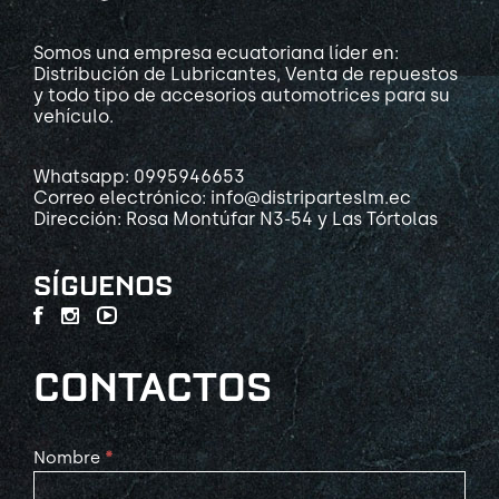
Somos una empresa ecuatoriana líder en:
Distribución de Lubricantes, Venta de repuestos
y todo tipo de accesorios automotrices para su
vehículo.
Whatsapp: 0995946653
Correo electrónico: info@distriparteslm.ec
Dirección: Rosa Montúfar N3-54 y Las Tórtolas
SÍGUENOS
CONTACTOS
Contact
Nombre
*
Us