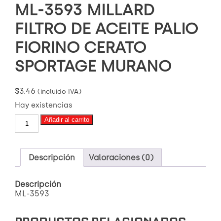
ML-3593 MILLARD
FILTRO DE ACEITE PALIO
FIORINO CERATO
SPORTAGE MURANO
$
3.46
(incluido IVA)
Hay existencias
ML-
Añadir al carrito
3593
MILLARD
FILTRO
DE
Descripción
Valoraciones (0)
ACEITE
PALIO
Descripción
FIORINO
ML-3593
CERATO
SPORTAGE
MURANO