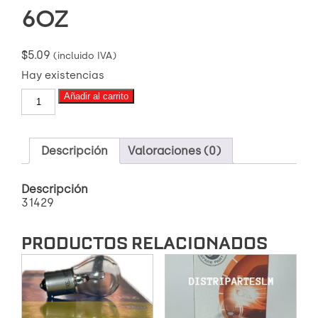
6OZ
$
5.09
(incluido IVA)
Hay existencias
TRATAMIENTO
Añadir al carrito
P
CORREAS
Y
BANDAS
Descripción
Valoraciones (0)
6OZ
cantidad
Descripción
31429
PRODUCTOS RELACIONADOS