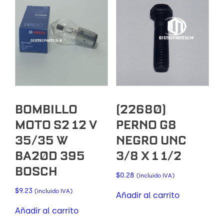
BOMBILLO
(22680)
MOTO S2 12 V
PERNO G8
35/35 W
NEGRO UNC
BA20D 395
3/8 X 1 1/2
BOSCH
$
0.28
(incluido IVA)
$
9.23
(incluido IVA)
Añadir al carrito
Añadir al carrito