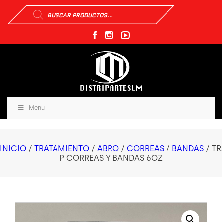
Búsqueda
de
productos
Menu
INICIO
/
TRATAMIENTO
/
ABRO
/
CORREAS
/
BANDAS
/ T
P CORREAS Y BANDAS 6OZ