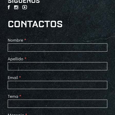
SÍGUENOS
CONTACTOS
Contact
Nombre
*
Us
Apellido
*
Email
*
Tema
*