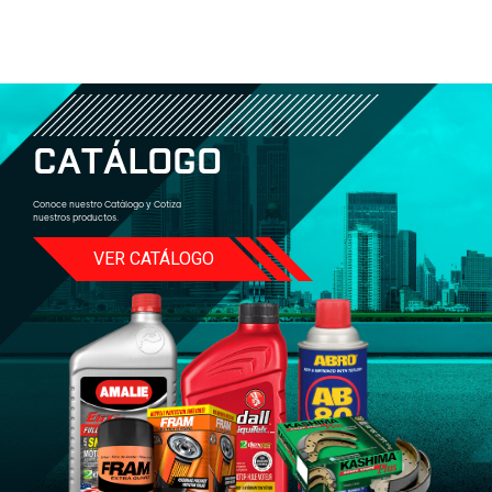
C
A
T
Á
L
O
G
O
Conoce nuestro Catálogo y Cotiza
nuestros productos.
VER CATÁLOGO