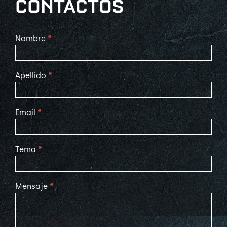
CONTACTOS
Contact
Nombre
*
Us
Apellido
*
Email
*
Tema
*
Mensaje
*