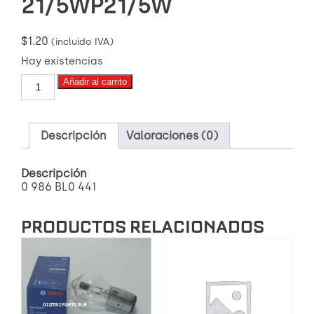
21/5WP21/5W
$
1.20
(incluido IVA)
Hay existencias
BOMBILLO
Añadir al carrito
P21
12
V
21/5WP21/5W
Descripción
Valoraciones (0)
cantidad
Descripción
0 986 BL0 441
PRODUCTOS RELACIONADOS