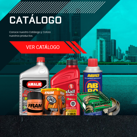
C
A
T
Á
L
O
G
O
Conoce nuestro Catálogo y Cotiza
nuestros productos.
VER CATÁLOGO