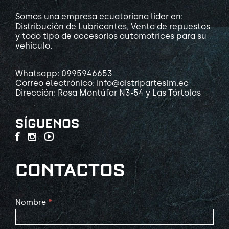
Somos una empresa ecuatoriana líder en:
Distribución de Lubricantes, Venta de repuestos
y todo tipo de accesorios automotrices para su
vehículo.
Whatsapp: 0995946653
Correo electrónico: info@distriparteslm.ec
Dirección: Rosa Montúfar N3-54 y Las Tórtolas
SÍGUENOS
CONTACTOS
Contact
Nombre
*
Us