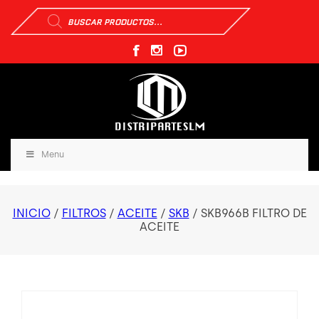
Búsqueda
de
productos
Menu
INICIO
/
FILTROS
/
ACEITE
/
SKB
/ SKB966B FILTRO DE
ACEITE