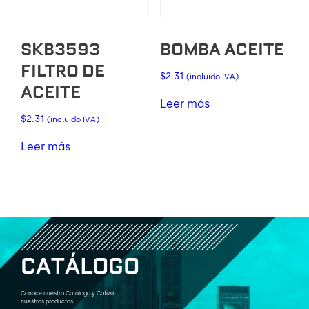
SKB3593
BOMBA ACEITE
FILTRO DE
$
2.31
(incluido IVA)
ACEITE
Leer más
$
2.31
(incluido IVA)
Leer más
C
A
T
Á
L
O
G
O
Conoce nuestro Catálogo y Cotiza
nuestros productos.