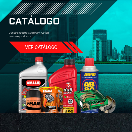
C
A
T
Á
L
O
G
O
Conoce nuestro Catálogo y Cotiza
nuestros productos.
VER CATÁLOGO