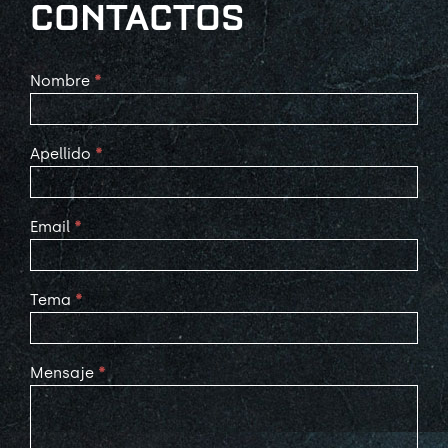
CONTACTOS
Contact
Nombre
*
Us
Apellido
*
Email
*
Tema
*
Mensaje
*