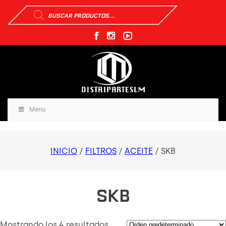
Búsqueda
de
productos
Menu
INICIO
/
FILTROS
/
ACEITE
/ SKB
SKB
Mostrando los 4 resultados