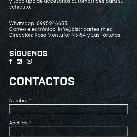
y todo tipo de accesorios automotrices para su
vehículo.
Whatsapp: 0995946653
Correo electrónico: info@distriparteslm.ec
Dirección: Rosa Montúfar N3-54 y Las Tórtolas
SÍGUENOS
CONTACTOS
Contact
Nombre
*
Us
Apellido
*