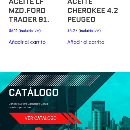
ACEITE LF
ACEITE
MZD.FORD
CHEROKEE 4.2
TRADER 91.
PEUGEO
$
6.11
$
4.27
(incluido IVA)
(incluido IVA)
Añadir al carrito
Añadir al carrito
C
A
T
Á
L
O
G
O
Conoce nuestro Catálogo y Cotiza
nuestros productos.
VER CATÁLOGO