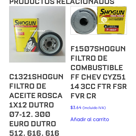
PRODUCTOS RELACIONADOS
F1507SHOGUN
FILTRO DE
COMBUSTIBLE
C1321SHOGUN
FF CHEV CYZ51
FILTRO DE
14 3CC FTR FSR
ACEITE ROSCA
FVR CR
1X12 DUTRO
$
3.64
(incluido IVA)
07-12. 300
Añadir al carrito
EURO DUTRO
512. 616. 616