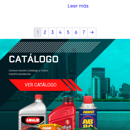
Leer más
1
2
3
4
5
6
7
→
C
A
T
Á
L
O
G
O
Conoce nuestro Catálogo y Cotiza
nuestros productos.
VER CATÁLOGO