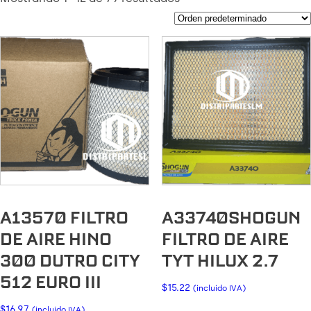
A13570 FILTRO
A33740SHOGUN
DE AIRE HINO
FILTRO DE AIRE
300 DUTRO CITY
TYT HILUX 2.7
512 EURO III
$
15.22
(incluido IVA)
$
16.97
(incluido IVA)