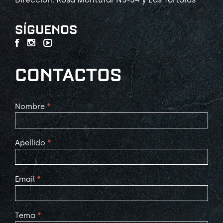
SÍGUENOS
CONTACTOS
Contact
Nombre
*
Us
Apellido
*
Email
*
Tema
*