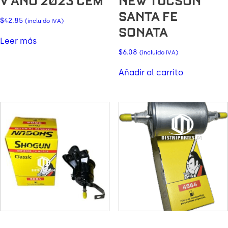
V AÑO 2023 CEM
NEW TUCSON
SANTA FE
$
42.85
(incluido IVA)
SONATA
Leer más
$
6.08
(incluido IVA)
Añadir al carrito