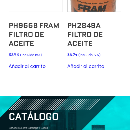
PH966B FRAM
PH2849A
FILTRO DE
FILTRO DE
ACEITE
ACEITE
$
3.93
$
5.24
(incluido IVA)
(incluido IVA)
Añadir al carrito
Añadir al carrito
C
A
T
Á
L
O
G
O
Conoce nuestro Catálogo y Cotiza