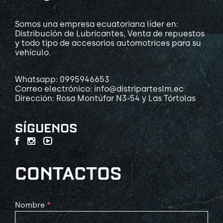
Somos una empresa ecuatoriana líder en:
Distribución de Lubricantes, Venta de repuestos
y todo tipo de accesorios automotrices para su
vehículo.
Whatsapp: 0995946653
Correo electrónico: info@distriparteslm.ec
Dirección: Rosa Montúfar N3-54 y Las Tórtolas
SÍGUENOS
CONTACTOS
Contact
Nombre
*
Us