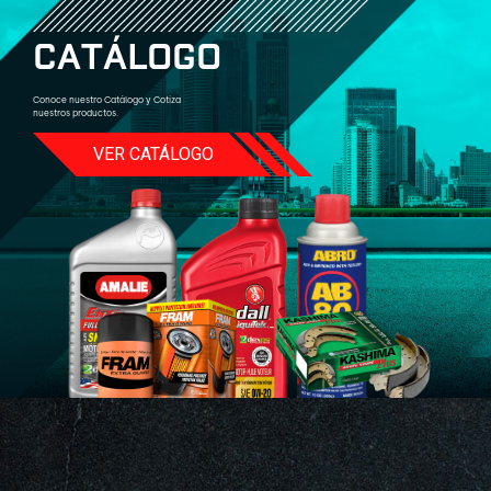
C
A
T
Á
L
O
G
O
Conoce nuestro Catálogo y Cotiza
nuestros productos.
VER CATÁLOGO