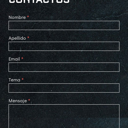
Contact
Nombre
*
Us
Apellido
*
Email
*
Tema
*
Mensaje
*