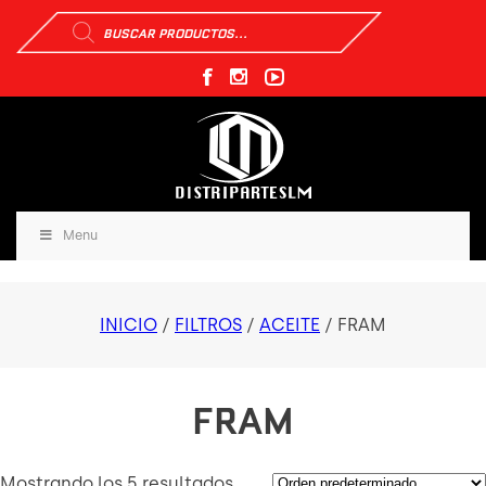
Búsqueda
de
productos
Menu
INICIO
/
FILTROS
/
ACEITE
/ FRAM
FRAM
Mostrando los 5 resultados