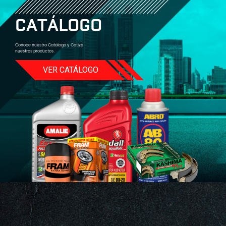
C
A
T
Á
L
O
G
O
Conoce nuestro Catálogo y Cotiza
nuestros productos.
VER CATÁLOGO