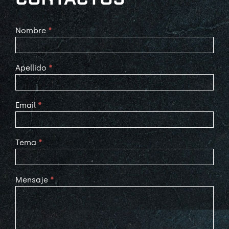
Contact
Nombre
*
Us
Apellido
*
Email
*
Tema
*
Mensaje
*