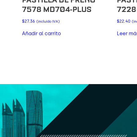
7578 MD704-PLUS
7228
$
27.36
$
22.40
(incluido IVA)
(in
Añadir al carrito
Leer má