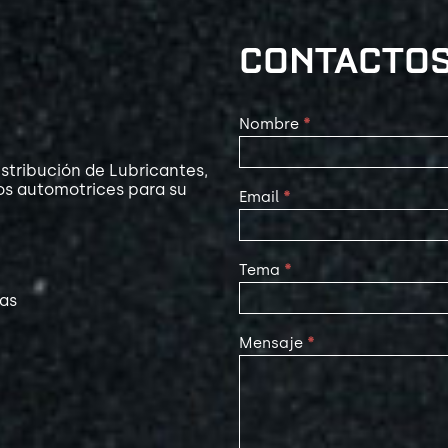
CONTACTO
Contact
Nombre
*
Us
stribución de Lubricantes,
os automotrices para su
Email
*
Tema
*
las
Mensaje
*