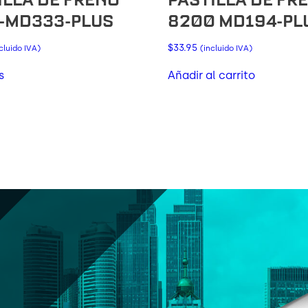
-MD333-PLUS
8200 MD194-PL
$
33.95
cluido IVA)
(incluido IVA)
s
Añadir al carrito