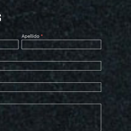
S
Apellido
*