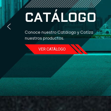
C
A
T
Á
L
O
G
O
Conoce nuestro Catálogo y Cotiza
nuestros productos.
VER CATÁLOGO