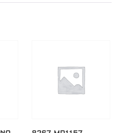
ENO
8267-MD1157