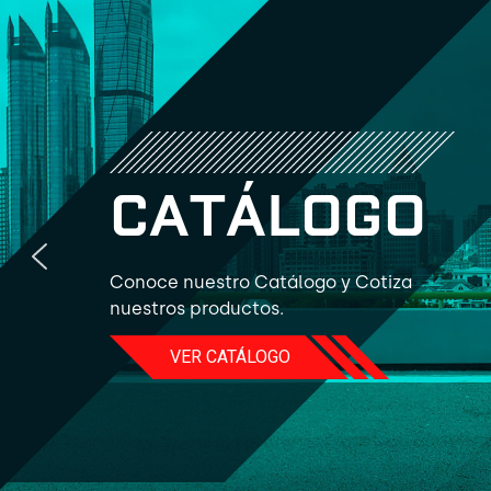
C
A
T
Á
L
O
G
O
Conoce nuestro Catálogo y Cotiza
nuestros productos.
VER CATÁLOGO