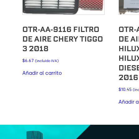
OTR-AA-9116 FILTRO
OTR-
DE AIRE CHERY TIGGO
DE A
3 2018
HILUX
HILUX
$
6.67
(incluido IVA)
DIES
Añadir al carrito
2016
$
10.45
(in
Añadir a