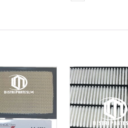
2040
FILTRO
DE
ACEITE
CHERY
TIGGO
1.6
2014
(ELEMENTO)
cantidad