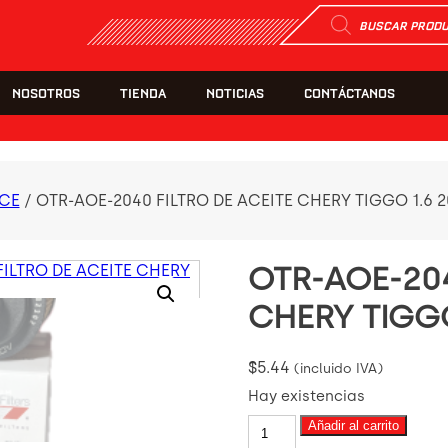
Búsqueda
de
productos
NOSOTROS
TIENDA
NOTICIAS
CONTÁCTANOS
CE
/ OTR-AOE-2040 FILTRO DE ACEITE CHERY TIGGO 1.6 
OTR-AOE-204
CHERY TIGGO
$
5.44
(incluido IVA)
Hay existencias
OTR-
Añadir al carrito
AOE-