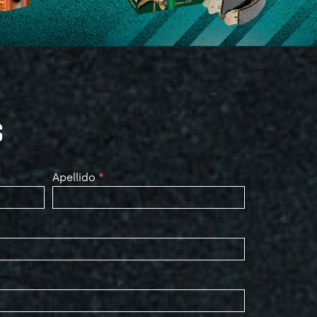
S
Apellido
*