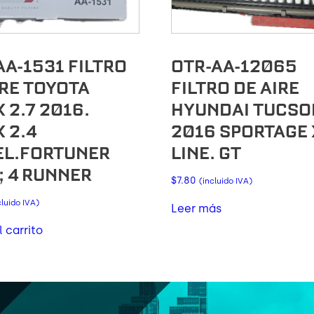
AA-1531 FILTRO
OTR-AA-12065
IRE TOYOTA
FILTRO DE AIRE
 2.7 2016.
HYUNDAI TUCSO
 2.4
2016 SPORTAGE 
EL.FORTUNER
LINE. GT
; 4 RUNNER
$
7.80
(incluido IVA)
cluido IVA)
Leer más
l carrito