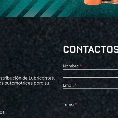
CONTACTO
Contact
Nombre
*
Us
stribución de Lubricantes,
os automotrices para su
Email
*
Tema
*
las