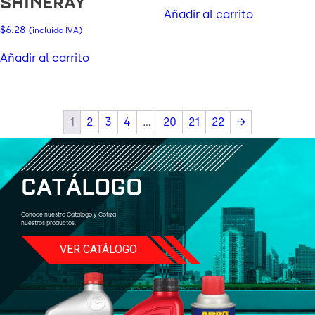
SHINERAY
Añadir al carrito
$
6.28
(incluido IVA)
Añadir al carrito
1
2
3
4
…
20
21
22
→
C
A
T
Á
L
O
G
O
Conoce nuestro Catálogo y Cotiza
nuestros productos.
VER CATÁLOGO