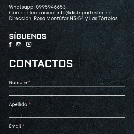
Whatsapp: 0995946653
Correo electrónico: info@distriparteslm.ec
Dirección: Rosa Montúfar N3-54 y Las Tórtolas
SÍGUENOS
CONTACTOS
Contact
Nombre
*
Us
Apellido
*
Email
*