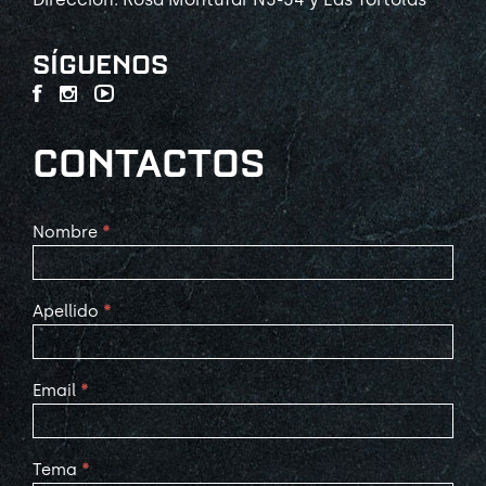
SÍGUENOS
CONTACTOS
Contact
Nombre
*
Us
Apellido
*
Email
*
Tema
*