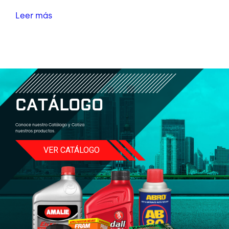
Leer más
C
A
T
Á
L
O
G
O
Conoce nuestro Catálogo y Cotiza
nuestros productos.
VER CATÁLOGO