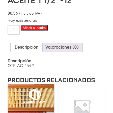
ACEITE 1 1/2″-12
$
8.56
(incluido IVA)
Hay existencias
OTR-
Añadir al carrito
AO-
1542
FILTRO
DE
Descripción
Valoraciones (0)
ACEITE
1
Descripción
1/2"-12
OTR-AO-1542
cantidad
PRODUCTOS RELACIONADOS