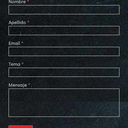
Contact
Nombre
*
Us
Apellido
*
Email
*
Tema
*
Mensaje
*