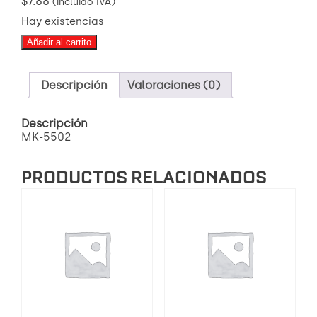
$
7.88
(incluido IVA)
Hay existencias
MK-
Añadir al carrito
5502
FILTRO
DE
Descripción
Valoraciones (0)
AIRE
cantidad
Descripción
MK-5502
PRODUCTOS RELACIONADOS