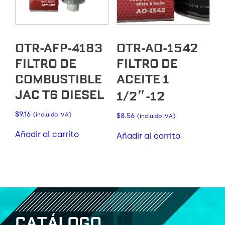
OTR-AFP-4183
OTR-AO-1542
FILTRO DE
FILTRO DE
COMBUSTIBLE
ACEITE 1
JAC T6 DIESEL
1/2″-12
$
9.16
(incluido IVA)
$
8.56
(incluido IVA)
Añadir al carrito
Añadir al carrito
C
A
T
Á
L
O
G
O