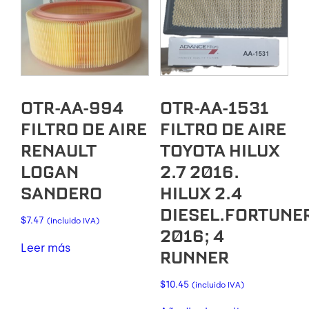
OTR-AA-994
OTR-AA-1531
FILTRO DE AIRE
FILTRO DE AIRE
RENAULT
TOYOTA HILUX
LOGAN
2.7 2016.
SANDERO
HILUX 2.4
DIESEL.FORTUNE
$
7.47
(incluido IVA)
2016; 4
Leer más
RUNNER
$
10.45
(incluido IVA)