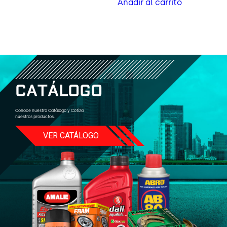
Añadir al carrito
C
A
T
Á
L
O
G
O
Conoce nuestro Catálogo y Cotiza
nuestros productos.
VER CATÁLOGO