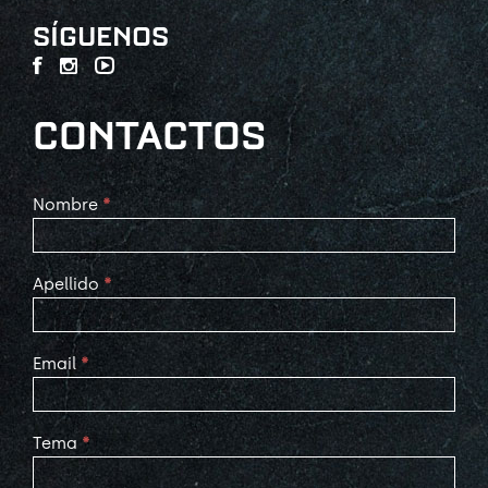
SÍGUENOS
CONTACTOS
Contact
Nombre
*
Us
Apellido
*
Email
*
Tema
*