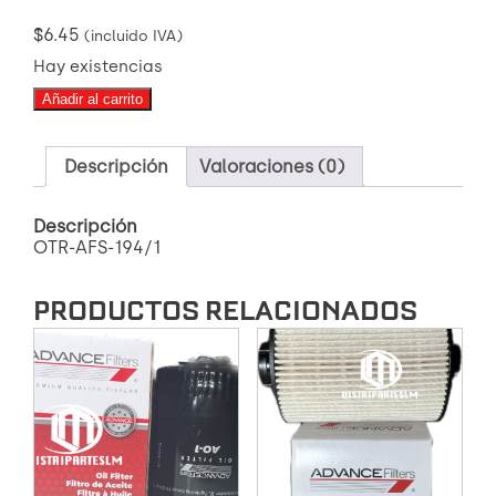
$
6.45
(incluido IVA)
Hay existencias
OTR-
Añadir al carrito
AFS-
194/1
FILTRO
Descripción
Valoraciones (0)
DE
COMBUSTIBLE
RICH
Descripción
6
OTR-AFS-194/1
2-
5CC
PRODUCTOS RELACIONADOS
DIESEL
2020
cantidad