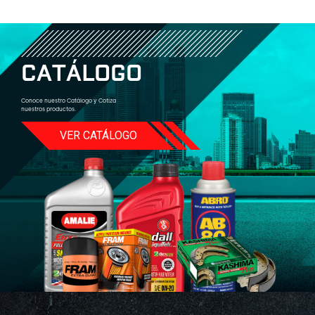
C
A
T
Á
L
O
G
O
Conoce nuestro Catálogo y Cotiza
nuestros productos.
VER CATÁLOGO