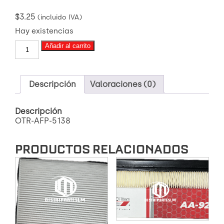
$
3.25
(incluido IVA)
Hay existencias
OTR-
Añadir al carrito
AFP-
5138
FILTRO
DE
Descripción
Valoraciones (0)
COMBUSTIBLE
NHR-
Descripción
D-
OTR-AFP-5138
MAX-
WINGLE
cantidad
PRODUCTOS RELACIONADOS