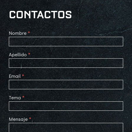
CONTACTOS
Contact
Nombre
*
Us
Apellido
*
Email
*
Tema
*
Mensaje
*