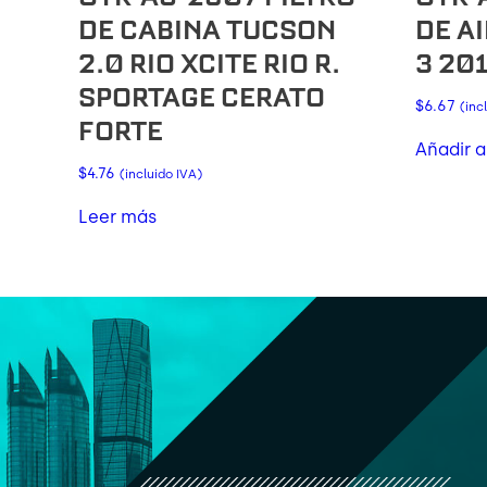
DE CABINA TUCSON
DE A
2.0 RIO XCITE RIO R.
3 20
SPORTAGE CERATO
$
6.67
(inc
FORTE
Añadir a
$
4.76
(incluido IVA)
Leer más