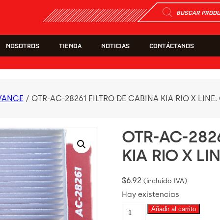
Búsqueda
de
productos
NOSOTROS
TIENDA
NOTICIAS
CONTÁCTANOS
VANCE
/ OTR-AC-28261 FILTRO DE CABINA KIA RIO X LINE. 
OTR-AC-2826
KIA RIO X LIN
$
6.92
(incluido IVA)
Hay existencias
OTR-
Añadir al carrito
AC-