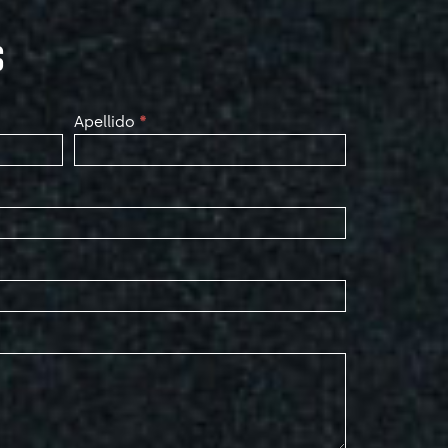
S
Apellido
*