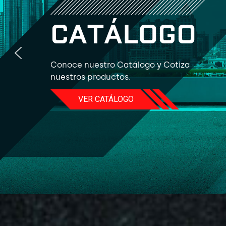
C
A
T
Á
L
O
G
O
Conoce nuestro Catálogo y Cotiza
nuestros productos.
VER CATÁLOGO