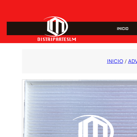
INICIO
INICIO
/
AD