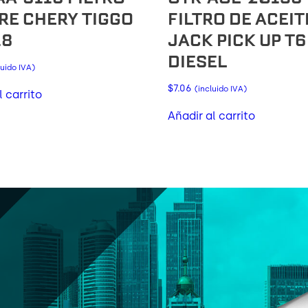
IRE CHERY TIGGO
FILTRO DE ACEIT
18
JACK PICK UP T6
DIESEL
luido IVA)
$
7.06
(incluido IVA)
l carrito
Añadir al carrito