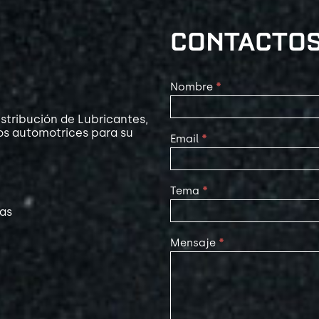
CONTACTO
Contact
Nombre
*
Us
stribución de Lubricantes,
os automotrices para su
Email
*
Tema
*
las
Mensaje
*