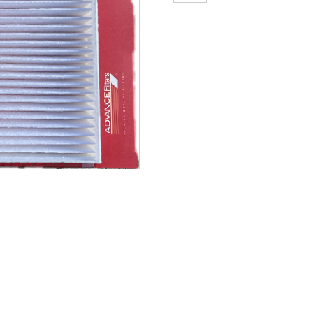
28261
FILTRO
DE
CABINA
KIA
RIO
X
LINE.
GT.
KIA
RIO
R
cantidad