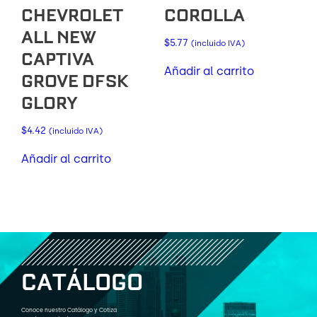
CHEVROLET
COROLLA
ALL NEW
$
5.77
(incluido IVA)
CAPTIVA
Añadir al carrito
GROVE DFSK
GLORY
$
4.42
(incluido IVA)
Añadir al carrito
C
A
T
Á
L
O
G
O
Conoce nuestro Catálogo y Cotiza