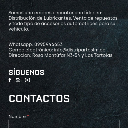
Somos una empresa ecuatoriana líder en:
Distribución de Lubricantes, Venta de repuestos
y todo tipo de accesorios automotrices para su
vehículo.
Whatsapp: 0995946653
Correo electrónico: info@distriparteslm.ec
Dirección: Rosa Montúfar N3-54 y Las Tórtolas
SÍGUENOS
CONTACTOS
Contact
Nombre
*
Us