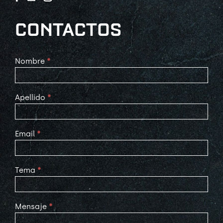
CONTACTOS
Contact
Nombre
*
Us
Apellido
*
Email
*
Tema
*
Mensaje
*