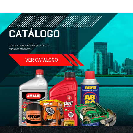
C
A
T
Á
L
O
G
O
Conoce nuestro Catálogo y Cotiza
nuestros productos.
VER CATÁLOGO