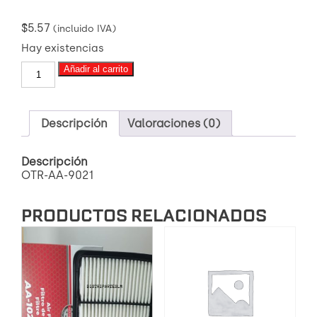
$
5.57
(incluido IVA)
Hay existencias
OTR-
Añadir al carrito
AA-
9021
FILTRO
DE
Descripción
Valoraciones (0)
AIRE
cantidad
Descripción
OTR-AA-9021
PRODUCTOS RELACIONADOS