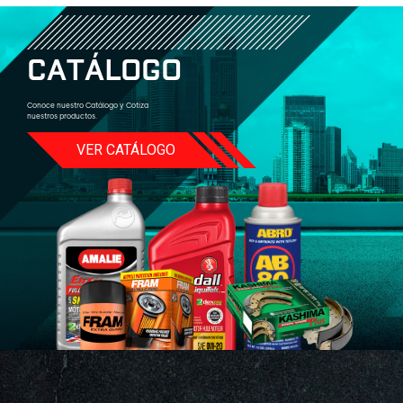
C
A
T
Á
L
O
G
O
Conoce nuestro Catálogo y Cotiza
nuestros productos.
VER CATÁLOGO