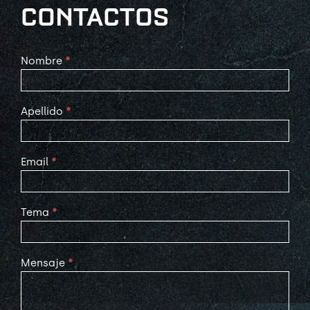
CONTACTOS
Contact
Nombre
*
Us
Apellido
*
Email
*
Tema
*
Mensaje
*