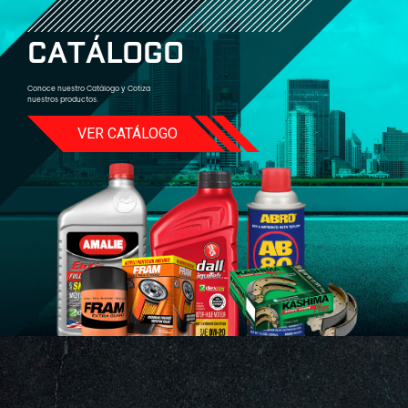
C
A
T
Á
L
O
G
O
Conoce nuestro Catálogo y Cotiza
nuestros productos.
VER CATÁLOGO