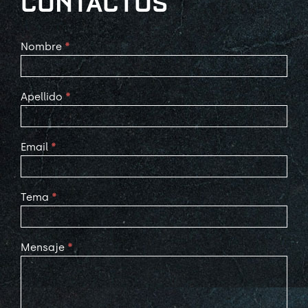
CONTACTOS
Contact
Nombre
*
Us
Apellido
*
Email
*
Tema
*
Mensaje
*