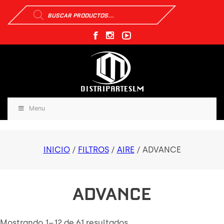
Búsqueda
de
productos
Menu
INICIO
/
FILTROS
/
AIRE
/ ADVANCE
ADVANCE
Mostrando 1–12 de 61 resultados