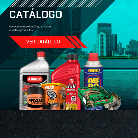
C
A
T
Á
L
O
G
O
Conoce nuestro Catálogo y Cotiza
nuestros productos.
VER CATÁLOGO