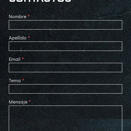
Contact
Nombre
*
Us
Apellido
*
Email
*
Tema
*
Mensaje
*