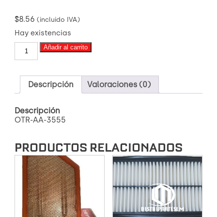
$
8.56
(incluido IVA)
Hay existencias
OTR-
Añadir al carrito
AA-
3555
FILTRO
DE
Descripción
Valoraciones (0)
AIRE
cantidad
Descripción
OTR-AA-3555
PRODUCTOS RELACIONADOS