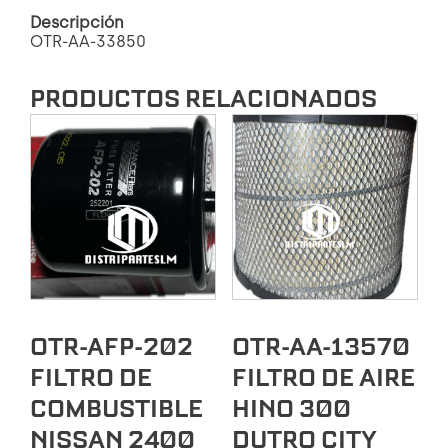
H3
Descripción
MITSUBISHI
OTR-AA-33850
L200
MONTERO
cantidad
PRODUCTOS RELACIONADOS
OTR-AFP-202
OTR-AA-13570
FILTRO DE
FILTRO DE AIRE
COMBUSTIBLE
HINO 300
NISSAN 2400
DUTRO CITY