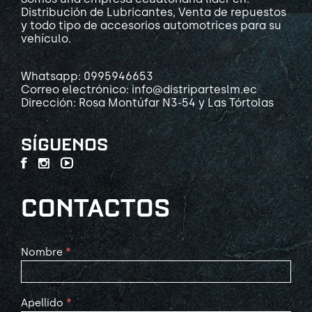
Distribución de Lubricantes, Venta de repuestos
y todo tipo de accesorios automotrices para su
vehículo.
Whatsapp: 0995946653
Correo electrónico: info@distriparteslm.ec
Dirección: Rosa Montúfar N3-54 y Las Tórtolas
SÍGUENOS
CONTACTOS
Contact
Nombre
*
Us
Apellido
*