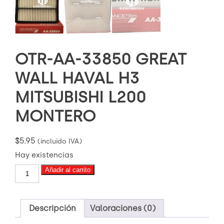
OTR-AA-33850 GREAT
WALL HAVAL H3
MITSUBISHI L200
MONTERO
$
5.95
(incluido IVA)
Hay existencias
OTR-
Añadir al carrito
AA-
33850
GREAT
WALL
Descripción
Valoraciones (0)
HAVAL