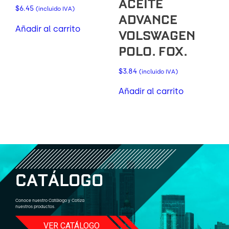
ACEITE
$
6.45
(incluido IVA)
ADVANCE
Añadir al carrito
VOLSWAGEN
POLO. FOX.
$
3.84
(incluido IVA)
Añadir al carrito
C
A
T
Á
L
O
G
O
Conoce nuestro Catálogo y Cotiza
nuestros productos.
VER CATÁLOGO