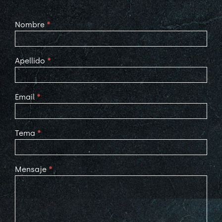
Contact
Nombre
*
Us
Apellido
*
Email
*
Tema
*
Mensaje
*