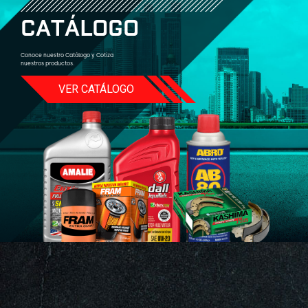
C
A
T
Á
L
O
G
O
Conoce nuestro Catálogo y Cotiza
nuestros productos.
VER CATÁLOGO