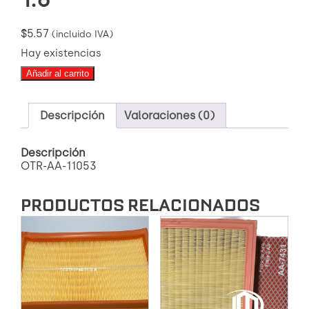
$
5.57
(incluido IVA)
Hay existencias
OTR-
Añadir al carrito
AA-
11053
FILTRO
Descripción
Valoraciones (0)
DE
AIRE
HYUNDAI
Descripción
ELANTRA
OTR-AA-11053
1.6
cantidad
PRODUCTOS RELACIONADOS