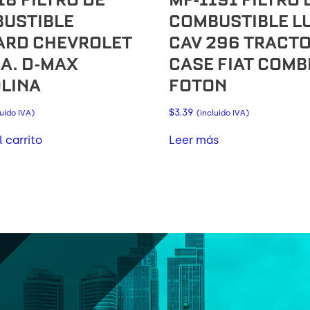
USTIBLE
COMBUSTIBLE L
ARD CHEVROLET
CAV 296 TRACT
A. D-MAX
CASE FIAT COMB
LINA
FOTON
$
3.39
luido IVA)
(incluido IVA)
l carrito
Leer más