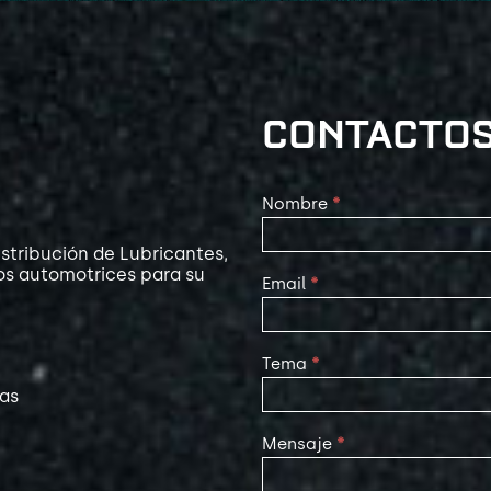
CONTACTO
Contact
Nombre
*
Us
stribución de Lubricantes,
os automotrices para su
Email
*
Tema
*
las
Mensaje
*