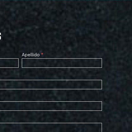
S
Apellido
*