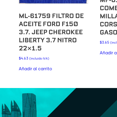
COMB
ML-61759 FILTRO DE
MILL
ACEITE FORD F150
CORS
3.7. JEEP CHEROKEE
GASO
LIBERTY 3.7 NITRO
$
3.65
(inc
22×1.5
Añadir a
$
4.63
(incluido IVA)
Añadir al carrito