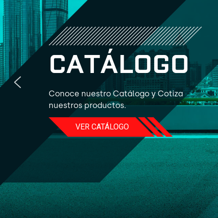
C
A
T
Á
L
O
G
O
Conoce nuestro Catálogo y Cotiza
nuestros productos.
VER CATÁLOGO