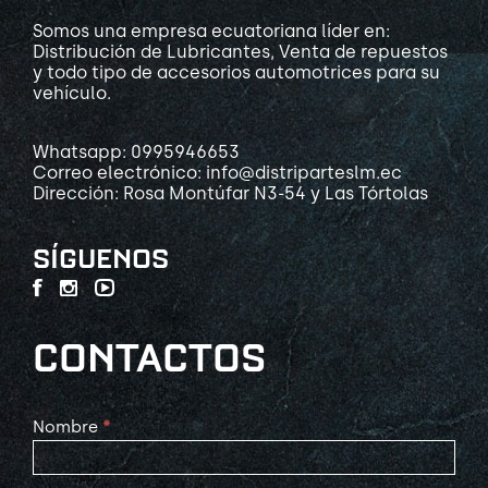
Somos una empresa ecuatoriana líder en:
Distribución de Lubricantes, Venta de repuestos
y todo tipo de accesorios automotrices para su
vehículo.
Whatsapp: 0995946653
Correo electrónico: info@distriparteslm.ec
Dirección: Rosa Montúfar N3-54 y Las Tórtolas
SÍGUENOS
CONTACTOS
Contact
Nombre
*
Us