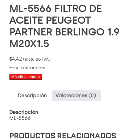
ML-5566 FILTRO DE
ACEITE PEUGEOT
PARTNER BERLINGO 1.9
M20X1.5
$
4.42
(incluido IVA)
Hay existencias
ML-
Añadir al carrito
5566
FILTRO
DE
Descripción
Valoraciones (0)
ACEITE
PEUGEOT
PARTNER
Descripción
BERLINGO
ML-5566
1.9
M20X1.5
PRODUCTOS RELACIONADOS
cantidad