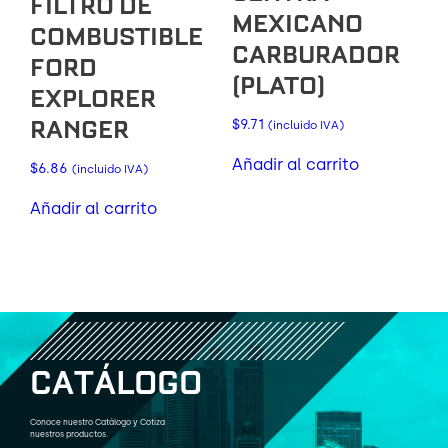
FILTRO DE
MEXICANO
COMBUSTIBLE
CARBURADOR
FORD
(PLATO)
EXPLORER
RANGER
$
9.71
(incluido IVA)
Añadir al carrito
$
6.86
(incluido IVA)
Añadir al carrito
C
A
T
Á
L
O
G
O
Conoce nuestro Catálogo y Cotiza
nuestros productos.