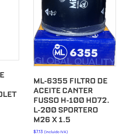
DE
ML-6355 FILTRO DE
ACEITE CANTER
OLET
FUSSO H-100 HD72.
L-200 SPORTERO
M26 X 1.5
$
7.13
(incluido IVA)