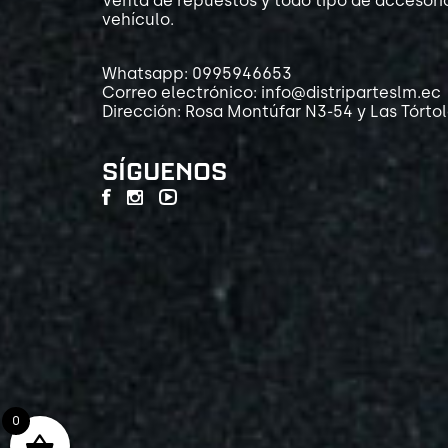
Venta de repuestos y todo tipo de accesori
vehículo.
Whatsapp: 0995946653
Correo electrónico: info@distriparteslm.ec
Dirección: Rosa Montúfar N3-54 y Las Tórto
SÍGUENOS
0