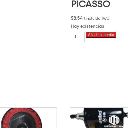
PICASSO
$
8.54
(incluido IVA)
Hay existencias
MK-
Añadir al carrito
80161
FILTRO
DE
AIRE
PEUGEOT
206
1.6
8V
16V.
CITROEN
XSARA.
PICASSO
cantidad