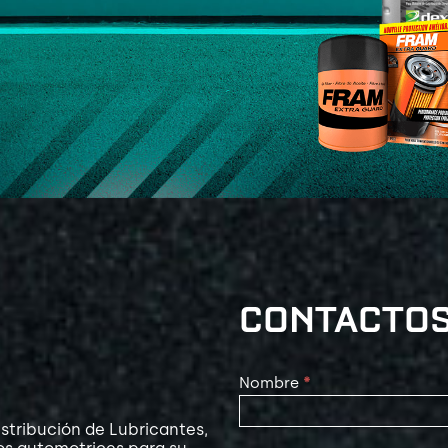
CONTACTO
Contact
Nombre
*
Us
stribución de Lubricantes,