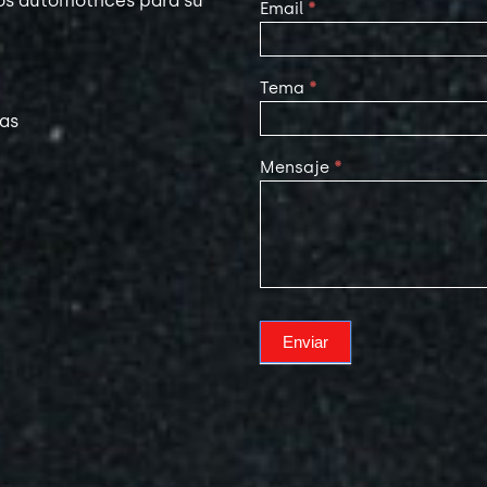
os automotrices para su
Email
*
Tema
*
las
Mensaje
*
Enviar