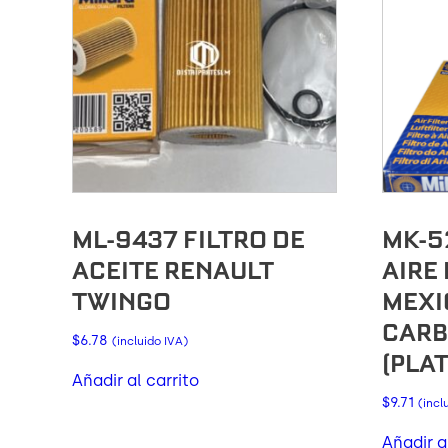
ML-9437 FILTRO DE
MK-5
ACEITE RENAULT
AIRE
TWINGO
MEXI
CAR
$
6.78
(incluido IVA)
(PLA
Añadir al carrito
$
9.71
(incl
Añadir a