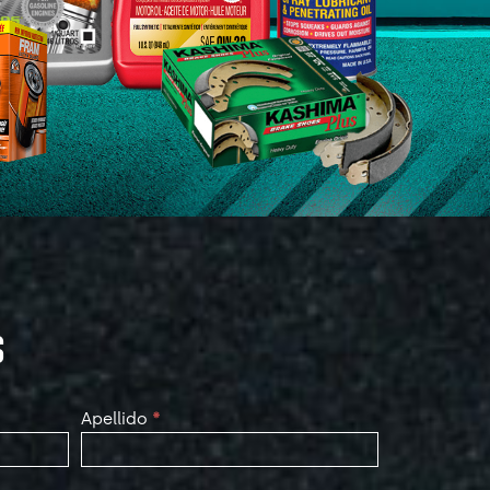
S
Apellido
*