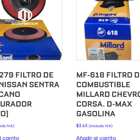
279 FILTRO DE
MF-618 FILTRO 
 NISSAN SENTRA
COMBUSTIBLE
CANO
MILLARD CHEVR
BURADOR
CORSA. D-MAX
TO)
GASOLINA
$
3.65
uido IVA)
(incluido IVA)
l carrito
Añadir al carrito