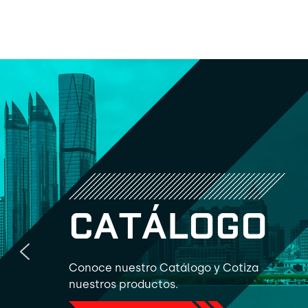
C
A
T
Á
L
O
G
O
Conoce nuestro Catálogo y Cotiza
nuestros productos.