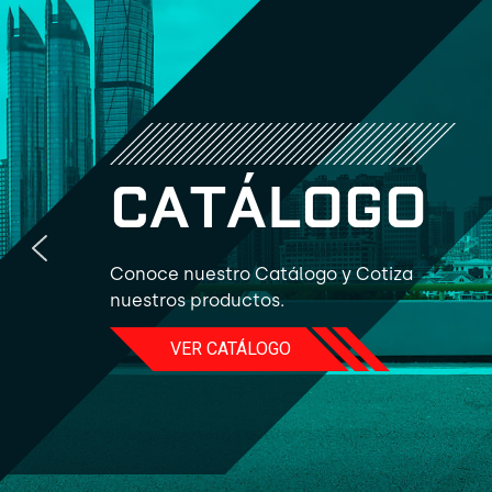
C
A
T
Á
L
O
G
O
Conoce nuestro Catálogo y Cotiza
nuestros productos.
VER CATÁLOGO