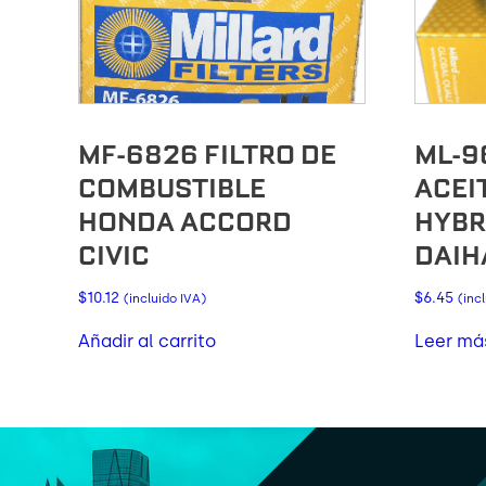
MF-6826 FILTRO DE
ML-9
COMBUSTIBLE
ACEI
HONDA ACCORD
HYBR
CIVIC
DAIHA
$
10.12
$
6.45
(incluido IVA)
(inc
Añadir al carrito
Leer má