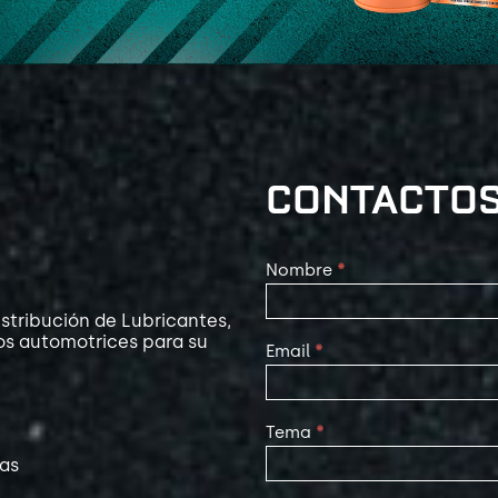
CONTACTO
Contact
Nombre
*
Us
stribución de Lubricantes,
os automotrices para su
Email
*
Tema
*
las