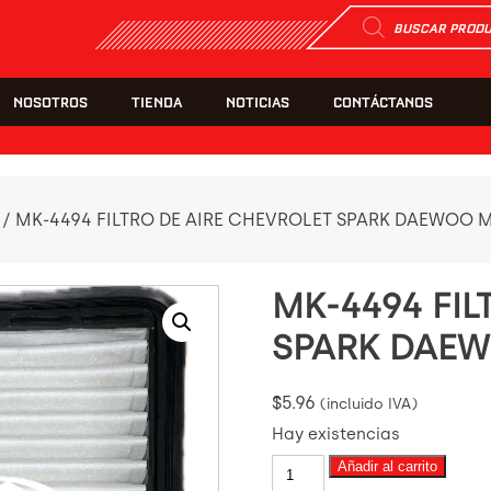
Búsqueda
de
productos
NOSOTROS
TIENDA
NOTICIAS
CONTÁCTANOS
/ MK-4494 FILTRO DE AIRE CHEVROLET SPARK DAEWOO 
MK-4494 FIL
SPARK DAEW
$
5.96
(incluido IVA)
Hay existencias
MK-
Añadir al carrito
4494