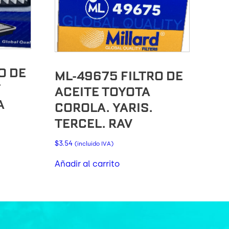
O DE
ML-49675 FILTRO DE
T
ACEITE TOYOTA
A
COROLA. YARIS.
TERCEL. RAV
$
3.54
(incluido IVA)
Añadir al carrito