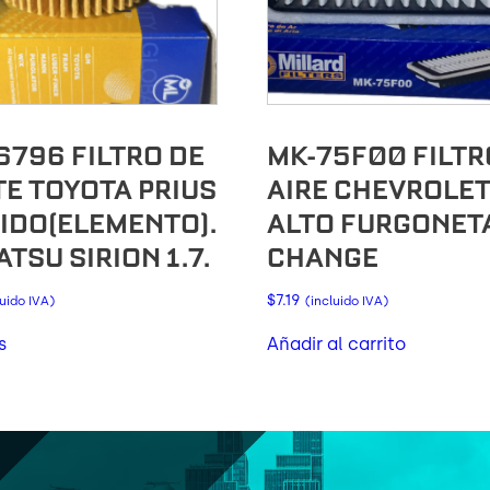
6796 FILTRO DE
MK-75F00 FILTR
TE TOYOTA PRIUS
AIRE CHEVROLE
IDO(ELEMENTO).
ALTO FURGONET
TSU SIRION 1.7.
CHANGE
$
7.19
luido IVA)
(incluido IVA)
s
Añadir al carrito