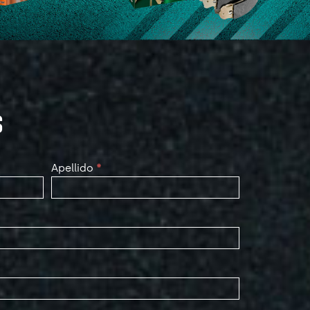
S
Apellido
*