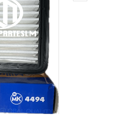
FILTRO
DE
AIRE
CHEVROLET
SPARK
DAEWOO
MATIZ
CHERRY
VAN
cantidad