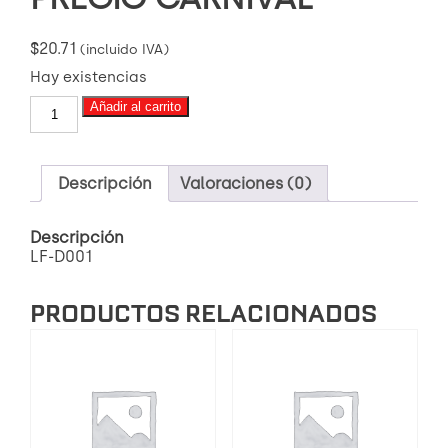
$
20.71
(incluido IVA)
Hay existencias
LF-
Añadir al carrito
D001
PASTILLA
DE
FRENO
Descripción
Valoraciones (0)
DELANTERA
PREGIO
Descripción
CARNIVAL
LF-D001
cantidad
PRODUCTOS RELACIONADOS