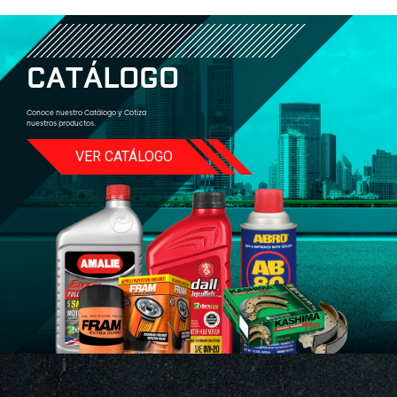
C
A
T
Á
L
O
G
O
Conoce nuestro Catálogo y Cotiza
nuestros productos.
VER CATÁLOGO