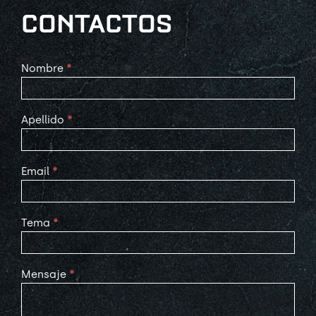
CONTACTOS
Contact
Nombre
*
Us
Apellido
*
Email
*
Tema
*
Mensaje
*