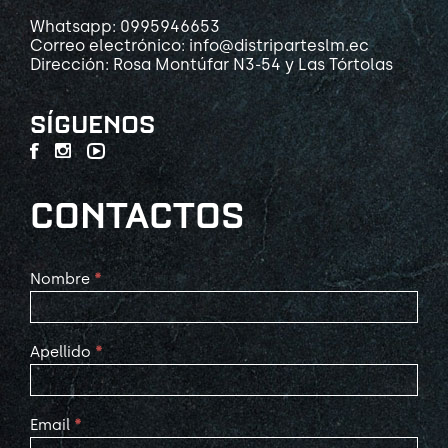
Whatsapp: 0995946653
Correo electrónico: info@distriparteslm.ec
Dirección: Rosa Montúfar N3-54 y Las Tórtolas
SÍGUENOS
CONTACTOS
Contact
Nombre
*
Us
Apellido
*
Email
*