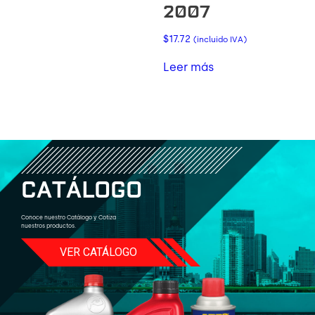
2007
$
17.72
(incluido IVA)
Leer más
C
A
T
Á
L
O
G
O
Conoce nuestro Catálogo y Cotiza
nuestros productos.
VER CATÁLOGO