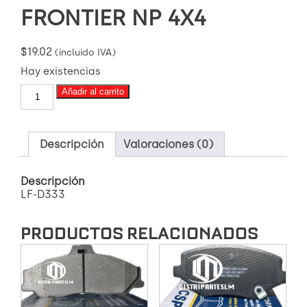
FRONTIER NP 4X4
$
19.02
(incluido IVA)
Hay existencias
LF-
Añadir al carrito
D333
PASTILLA
DE
FRENO
Descripción
Valoraciones (0)
NISSAN
FRONTIER
Descripción
NP
LF-D333
4X4
cantidad
PRODUCTOS RELACIONADOS