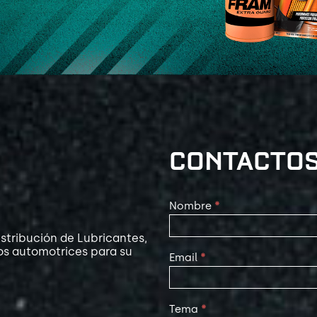
CONTACTO
Contact
Nombre
*
Us
stribución de Lubricantes,
os automotrices para su
Email
*
Tema
*