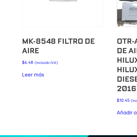
MK-8548 FILTRO DE
OTR-
AIRE
DE A
HILUX
$
6.48
(incluido IVA)
HILUX
Leer más
DIES
2016
$
10.45
(in
Añadir a