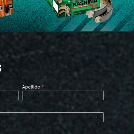
S
Apellido
*