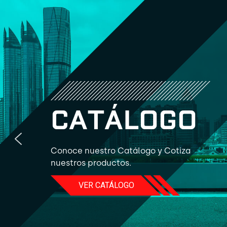
C
A
T
Á
L
O
G
O
Conoce nuestro Catálogo y Cotiza
nuestros productos.
VER CATÁLOGO