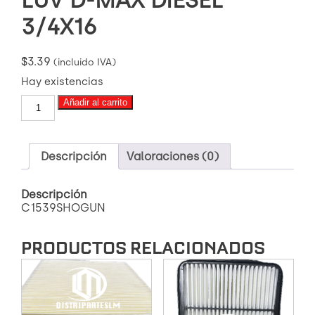
3/4X16
$
3.39
(incluido IVA)
Hay existencias
C1539SHOGUN
Añadir al carrito
FILTRO
DE
ACEITE
CHEVROLET
Descripción
Valoraciones (0)
LUV
D-
Descripción
MAX
C1539SHOGUN
DIESEL
3/4X16
cantidad
PRODUCTOS RELACIONADOS