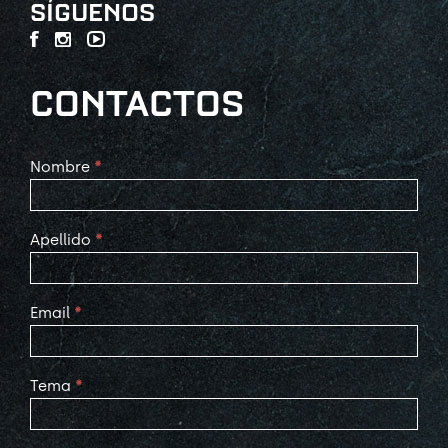
SÍGUENOS
CONTACTOS
Contact
Nombre
*
Us
Apellido
*
Email
*
Tema
*