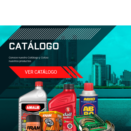
C
A
T
Á
L
O
G
O
Conoce nuestro Catálogo y Cotiza
nuestros productos.
VER CATÁLOGO