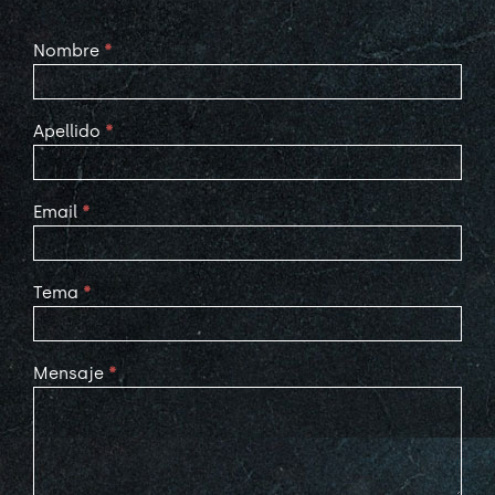
Contact
Nombre
*
Us
Apellido
*
Email
*
Tema
*
Mensaje
*