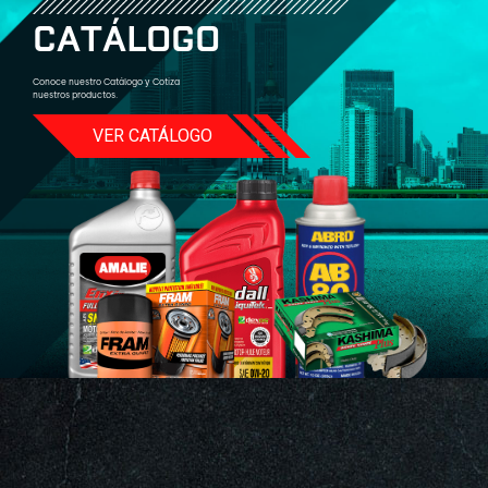
C
A
T
Á
L
O
G
O
Conoce nuestro Catálogo y Cotiza
nuestros productos.
VER CATÁLOGO