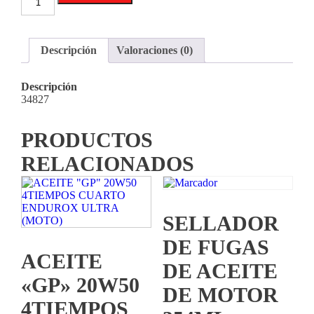
"GP"
2
TIEMPOS
50:1
Descripción
Valoraciones (0)
LITRO
ENDUROX
LITRO
Descripción
(MOTO
34827
)
cantidad
PRODUCTOS
RELACIONADOS
SELLADOR
DE FUGAS
ACEITE
DE ACEITE
«GP» 20W50
DE MOTOR
4TIEMPOS