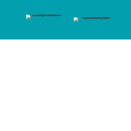
Somos una empresa ecuatoriana líder en: Distribución de
Lubricantes, Venta de repuestos y todo tipo de accesorios
automotrices para su vehículo.
Whatsapp: 0995946653
Correo electrónico: info@distriparteslm.ec
Dirección: Rosa Montúfar N3-54 y Las Tórtolas