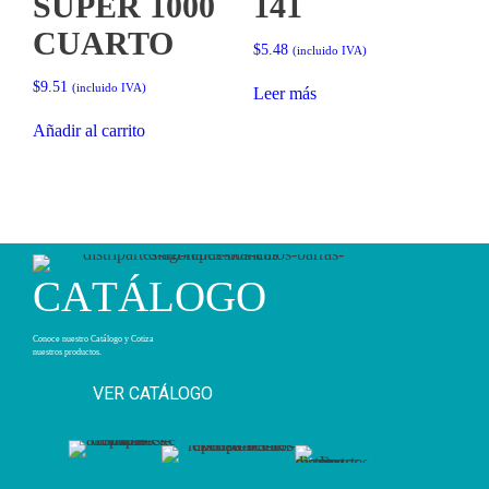
SUPER 1000
141
CUARTO
$
5.48
(incluido IVA)
$
9.51
(incluido IVA)
Leer más
Añadir al carrito
C
A
T
Á
L
O
G
O
Conoce nuestro Catálogo y Cotiza
nuestros productos.
VER CATÁLOGO