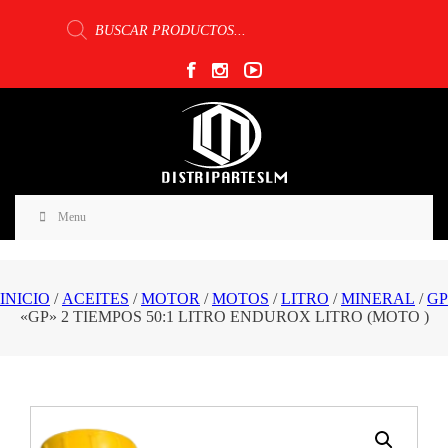
Búsqueda
de
productos
Menu
INICIO
/
ACEITES
/
MOTOR
/
MOTOS
/
LITRO
/
MINERAL
/
GP
«GP» 2 TIEMPOS 50:1 LITRO ENDUROX LITRO (MOTO )