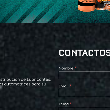
CONTACTO
Contact
Nombre
*
Us
stribución de Lubricantes,
os automotrices para su
Email
*
Tema
*