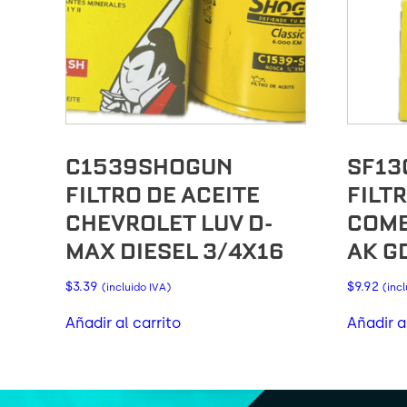
C1539SHOGUN
SF13
FILTRO DE ACEITE
FILT
CHEVROLET LUV D-
COMB
MAX DIESEL 3/4X16
AK G
$
3.39
$
9.92
(incluido IVA)
(inc
Añadir al carrito
Añadir a