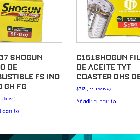
07 SHOGUN
C151SHOGUN FI
RO DE
DE ACEITE TYT
USTIBLE FS INO
COASTER DHS D
D GH FG
$
7.13
(incluido IVA)
luido IVA)
Añadir al carrito
l carrito