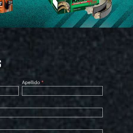
S
Apellido
*