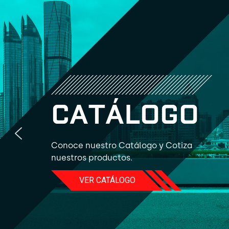
C
A
T
Á
L
O
G
O
Conoce nuestro Catálogo y Cotiza
nuestros productos.
VER CATÁLOGO