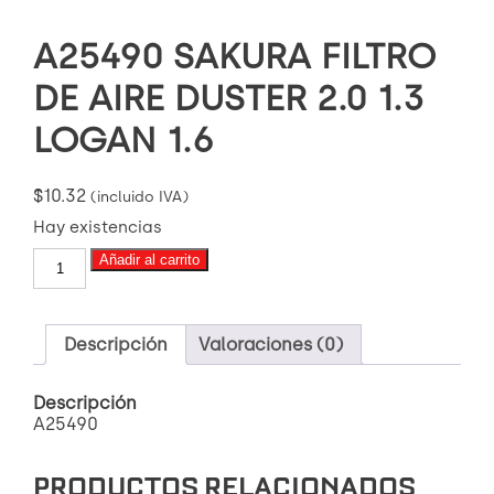
A25490 SAKURA FILTRO
DE AIRE DUSTER 2.0 1.3
LOGAN 1.6
$
10.32
(incluido IVA)
Hay existencias
A25490
Añadir al carrito
SAKURA
FILTRO
DE
AIRE
Descripción
Valoraciones (0)
DUSTER
2.0
Descripción
1.3
A25490
LOGAN
1.6
cantidad
PRODUCTOS RELACIONADOS