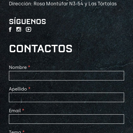
Dirección: Rosa Montúfar N3-54 y Las Tórtolas
SÍGUENOS
CONTACTOS
Contact
Nombre
*
Us
Apellido
*
Email
*
Tema
*