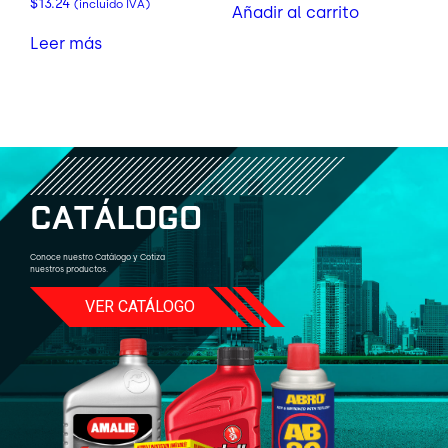
$
13.24
(incluido IVA)
Añadir al carrito
Leer más
C
A
T
Á
L
O
G
O
Conoce nuestro Catálogo y Cotiza
nuestros productos.
VER CATÁLOGO