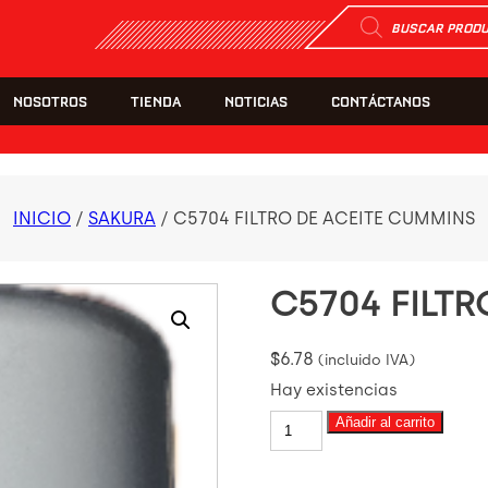
Búsqueda
de
productos
NOSOTROS
TIENDA
NOTICIAS
CONTÁCTANOS
INICIO
/
SAKURA
/ C5704 FILTRO DE ACEITE CUMMINS
C5704 FILT
$
6.78
(incluido IVA)
Hay existencias
C5704
Añadir al carrito
FILTRO
DE
ACEITE