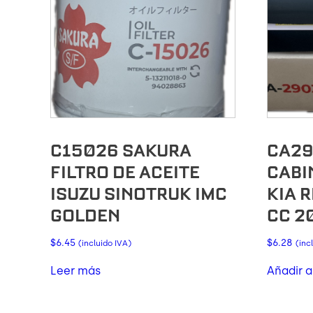
C15026 SAKURA
CA29
FILTRO DE ACEITE
CABI
ISUZU SINOTRUK IMC
KIA R
GOLDEN
CC 2
$
6.45
$
6.28
(incluido IVA)
(inc
Leer más
Añadir a