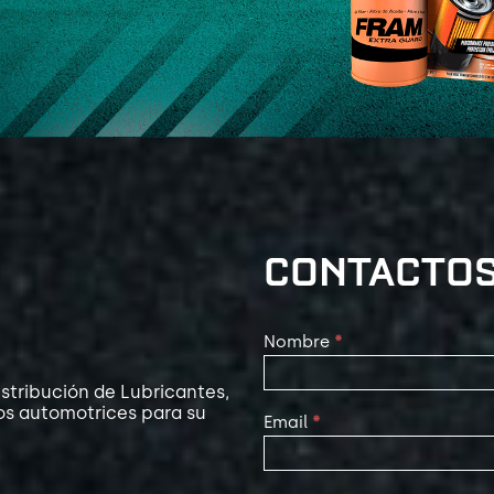
CONTACTO
Contact
Nombre
*
Us
stribución de Lubricantes,
os automotrices para su
Email
*