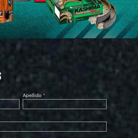
S
Apellido
*