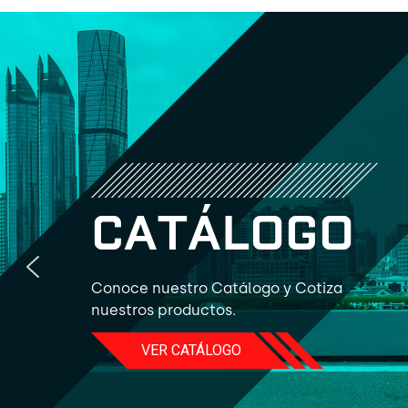
C
A
T
Á
L
O
G
O
Conoce nuestro Catálogo y Cotiza
nuestros productos.
VER CATÁLOGO