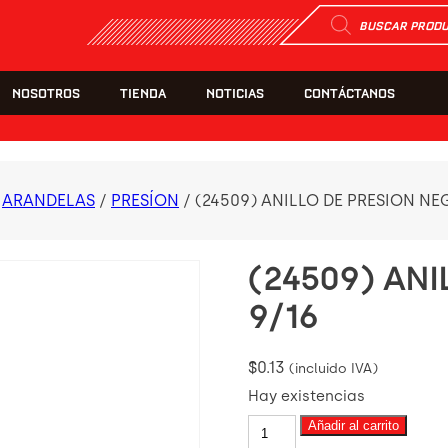
Búsqueda
de
productos
NOSOTROS
TIENDA
NOTICIAS
CONTÁCTANOS
/
ARANDELAS
/
PRESÍON
/ (24509) ANILLO DE PRESION NE
(24509) AN
9/16
$
0.13
(incluido IVA)
Hay existencias
(24509)
Añadir al carrito
ANILLO