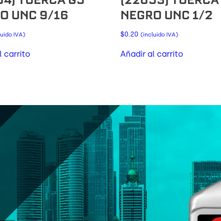
O UNC 9/16
NEGRO UNC 1/2
$
0.20
luido IVA)
(incluido IVA)
l carrito
Añadir al carrito