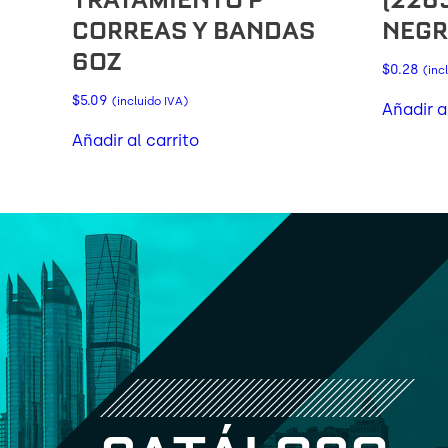
CORREAS Y BANDAS
NEGR
6OZ
$
0.28
(inc
$
5.09
(incluido IVA)
Añadir a
Añadir al carrito