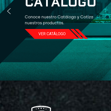
C
A
T
Á
L
O
G
O
Conoce nuestro Catálogo y Cotiza
nuestros productos.
VER CATÁLOGO