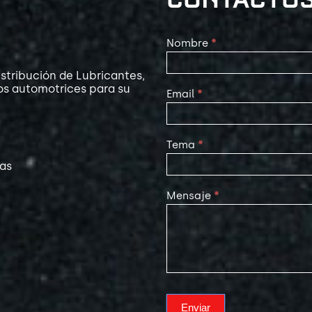
Contact
Nombre
*
Us
stribución de Lubricantes,
os automotrices para su
Email
*
Tema
*
las
Mensaje
*
Enviar