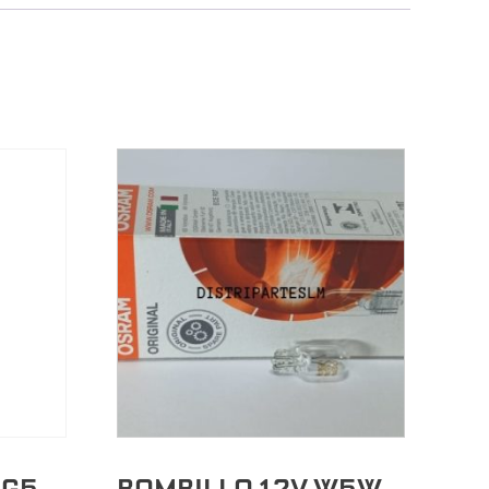
 G5
BOMBILLO 12V W5W