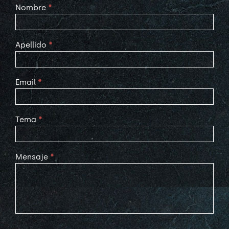
Contact
Nombre
*
Us
Apellido
*
Email
*
Tema
*
Mensaje
*