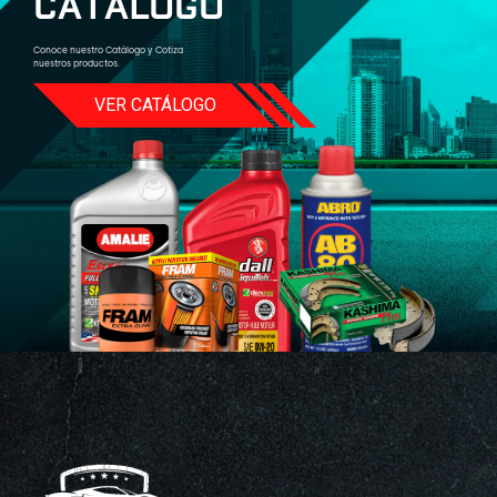
C
A
T
Á
L
O
G
O
Conoce nuestro Catálogo y Cotiza
nuestros productos.
VER CATÁLOGO