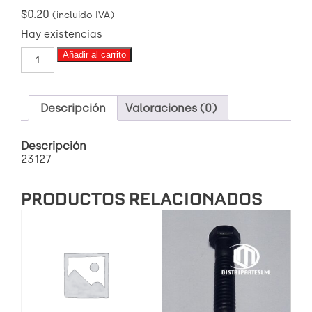
$
0.20
(incluido IVA)
Hay existencias
(23127)
Añadir al carrito
TUERCA
8.8
UNF
12
Descripción
Valoraciones (0)
X
1.5
Descripción
MM
23127
cantidad
PRODUCTOS RELACIONADOS