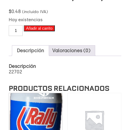
$
0.48
(incluido IVA)
Hay existencias
(22702)
Añadir al carrito
PERNO
G8
NEGRO
UNC
Descripción
Valoraciones (0)
1/2
X1
Descripción
1/4
22702
cantidad
PRODUCTOS RELACIONADOS