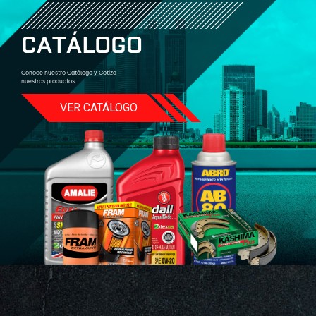
C
A
T
Á
L
O
G
O
Conoce nuestro Catálogo y Cotiza
nuestros productos.
VER CATÁLOGO