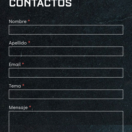
CONTACTOS
Contact
Nombre
*
Us
Apellido
*
Email
*
Tema
*
Mensaje
*