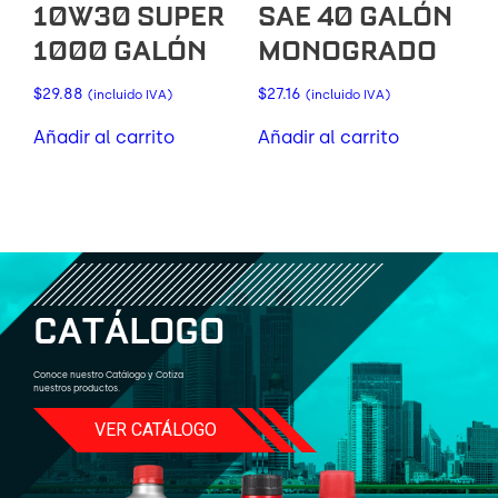
10W30 SUPER
SAE 40 GALÓN
1000 GALÓN
MONOGRADO
$
29.88
$
27.16
(incluido IVA)
(incluido IVA)
Añadir al carrito
Añadir al carrito
C
A
T
Á
L
O
G
O
Conoce nuestro Catálogo y Cotiza
nuestros productos.
VER CATÁLOGO