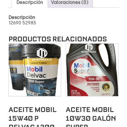
SUPER
Descripción
Valoraciones (0)
2000
SEMISINTÉTICO
Descripción
cantidad
12690 52985
PRODUCTOS RELACIONADOS
ACEITE MOBIL
ACEITE MOBIL
15W40 P
10W30 GALÓN