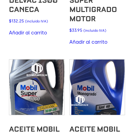
DELVAC 1300
SUPER
CANECA
MULTIGRADO
MOTOR
$
132.25
(incluido IVA)
$
33.95
(incluido IVA)
Añadir al carrito
Añadir al carrito
ACEITE MOBIL
ACEITE MOBIL