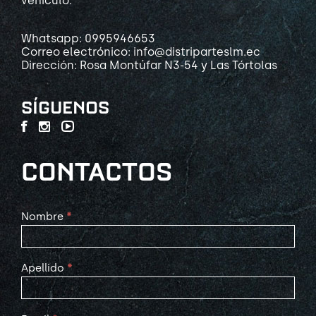
vehículo.
Whatsapp: 0995946653
Correo electrónico: info@distriparteslm.ec
Dirección: Rosa Montúfar N3-54 y Las Tórtolas
SÍGUENOS
CONTACTOS
Contact
Nombre
*
Us
Apellido
*