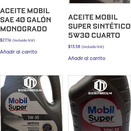
ACEITE MOBIL
ACEITE MOBIL
SAE 40 GALÓN
SUPER SINTÉTICO
MONOGRADO
5W30 CUARTO
$
27.16
(incluido IVA)
$
13.58
(incluido IVA)
Añadir al carrito
Añadir al carrito