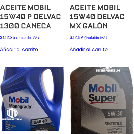
ACEITE MOBIL
ACEITE MOBIL
15W40 P DELVAC
15W40 DELVAC
1300 CANECA
MX GALÓN
$
132.25
$
32.59
(incluido IVA)
(incluido IVA)
Añadir al carrito
Añadir al carrito