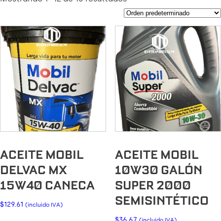
ACEITE MOBIL
ACEITE MOBIL
DELVAC MX
10W30 GALÓN
15W40 CANECA
SUPER 2000
SEMISINTÉTICO
$
129.61
(incluido IVA)
$
36.67
(incluido IVA)