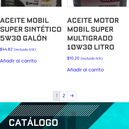
ACEITE MOBIL
ACEITE MOTOR
SUPER SINTÉTICO
MOBIL SUPER
5W30 GALÓN
MULTIGRADO
10W30 LITRO
$
44.82
(incluido IVA)
$
10.20
(incluido IVA)
Añadir al carrito
Añadir al carrito
1
2
→
C
A
T
Á
L
O
G
O